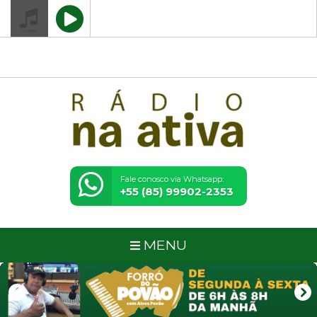
" />
" />
" />
" />
Rádio Na Ativa - Sempre com
você aonde você estiver
Fale conosco via Whatsapp:
+55 (85) 99902-2353
MENU