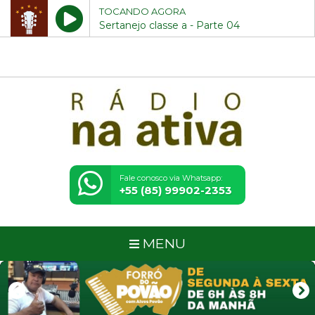
" />
" />
" />
" />
Rádio Na Ativa - Sempre com
TOCANDO AGORA
Sertanejo classe a - Parte 04
você aonde você estiver
Fale conosco via Whatsapp:
+55 (85) 99902-2353
MENU